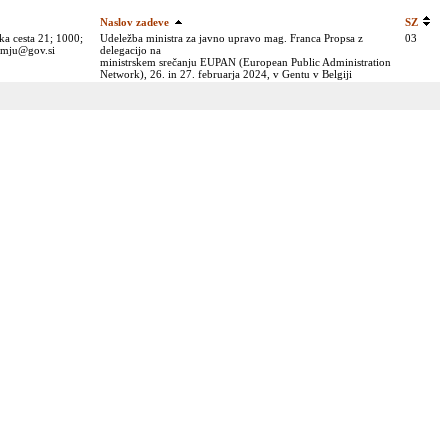
Naslov zadeve
SZ
ka cesta 21; 1000;
Udeležba ministra za javno upravo mag. Franca Propsa z
03
p.mju@gov.si
delegacijo na
ministrskem srečanju EUPAN (European Public Administration
Network), 26. in 27. februarja 2024, v Gentu v Belgiji