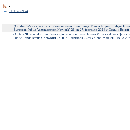
Št.
51100-5/2024
(1) Izhodišča za udeležbo ministra za javno upravo mag. Franca Propsa z delegacijo 
European Public Administration Network" 26. in 27. februarja 2024 v Gentu v Belgij
(4) Poročilo o udeležbi ministra za javno upravo mag. Franca Propsa z delegacijo n
Public Administration Network) 26. in 27. februarja 2024 v Gentu v Belgiji, 15.03.2