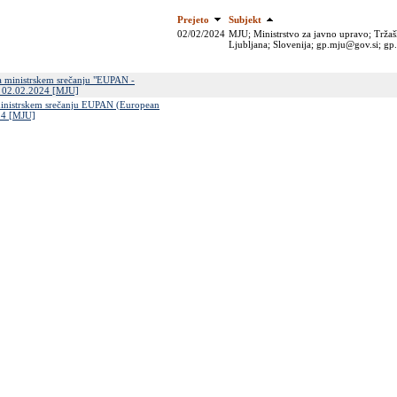
Prejeto
Subjekt
02/02/2024
MJU; Ministrstvo za javno upravo; Tržaš
Ljubljana; Slovenija; gp.mju@gov.si; g
na ministrskem srečanju "EUPAN -
i, 02.02.2024 [MJU]
a ministrskem srečanju EUPAN (European
024 [MJU]