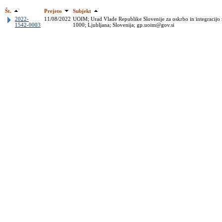
Št.
Prejeto
Subjekt
2022-
11/08/2022
UOIM; Urad Vlade Republike Slovenije za oskrbo in integracijo 
1542-0003
1000; Ljubljana; Slovenija; gp.uoim@gov.si