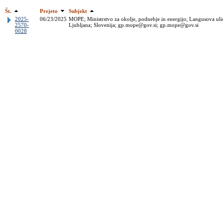
Št.
Prejeto
Subjekt
2025-
06/23/2025
MOPE; Ministrstvo za okolje, podnebje in energijo; Langusova uli
2570-
Ljubljana; Slovenija; gp.mope@gov.si; gp.mope@gov.si
0028