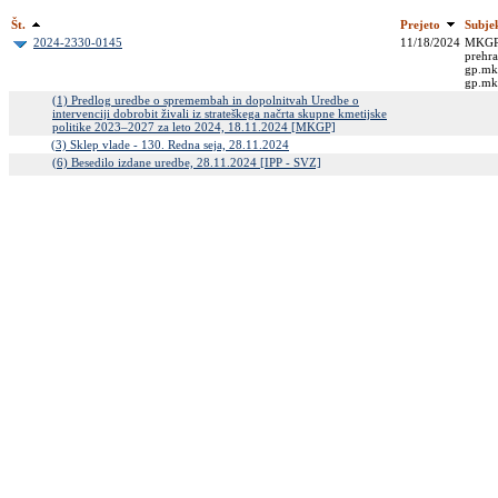
Št.
Prejeto
Subje
2024-2330-0145
11/18/2024
MKGP; 
prehra
gp.mk
gp.mk
(1) Predlog uredbe o spremembah in dopolnitvah Uredbe o
intervenciji dobrobit živali iz strateškega načrta skupne kmetijske
politike 2023–2027 za leto 2024, 18.11.2024 [MKGP]
(3) Sklep vlade - 130. Redna seja, 28.11.2024
(6) Besedilo izdane uredbe, 28.11.2024 [IPP - SVZ]