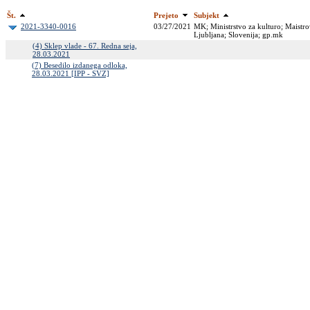
Št.
Prejeto
Subjekt
2021-3340-0016
03/27/2021
MK; Ministrstvo za kulturo; Maistro
Ljubljana; Slovenija; gp.mk
(4) Sklep vlade - 67. Redna seja,
28.03.2021
(7) Besedilo izdanega odloka,
28.03.2021 [IPP - SVZ]