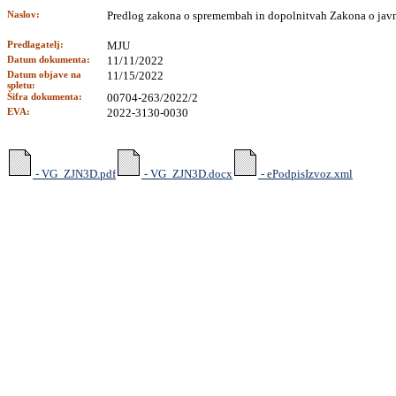
Naslov:
Predlog zakona o spremembah in dopolnitvah Zakona o jav
Predlagatelj:
MJU
Datum dokumenta:
11/11/2022
Datum objave na
11/15/2022
spletu:
Šifra dokumenta:
00704-263/2022/2
EVA:
2022-3130-0030
- VG_ZJN3D.pdf
- VG_ZJN3D.docx
- ePodpisIzvoz.xml