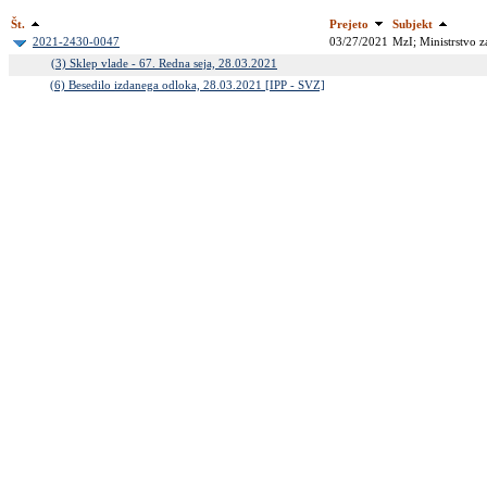
Št.
Prejeto
Subjekt
2021-2430-0047
03/27/2021
MzI; Ministrstvo z
(3) Sklep vlade - 67. Redna seja, 28.03.2021
(6) Besedilo izdanega odloka, 28.03.2021 [IPP - SVZ]