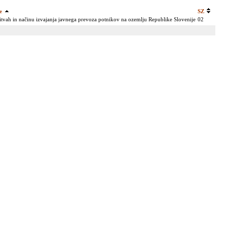
e
SZ
tvah in načinu izvajanja javnega prevoza potnikov na ozemlju Republike Slovenije
02