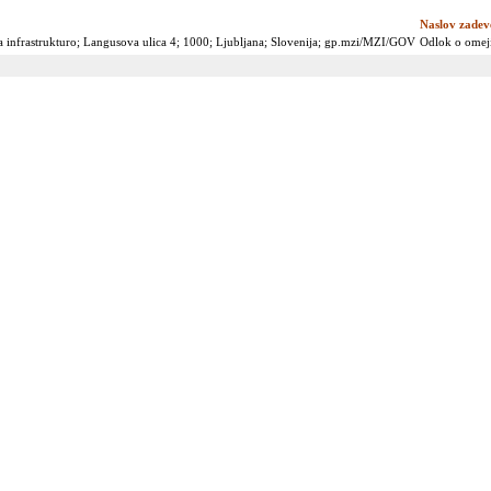
Naslov zadev
a infrastrukturo; Langusova ulica 4; 1000; Ljubljana; Slovenija; gp.mzi/MZI/GOV
Odlok o omeji